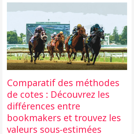
Comparatif
des
méthodes
de
cotes
:
Découvrez
les
différences
entre
Comparatif des méthodes
bookmakers
et
de cotes : Découvrez les
trouvez
différences entre
les
valeurs
bookmakers et trouvez les
sous-
estimées
valeurs sous-estimées