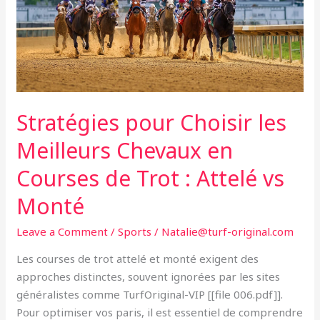
Meilleurs
Chevaux
en
Courses
de
Trot
Stratégies pour Choisir les
:
Attelé
Meilleurs Chevaux en
vs
Courses de Trot : Attelé vs
Monté
Monté
Leave a Comment
/
Sports
/
Natalie@turf-original.com
Les courses de trot attelé et monté exigent des
approches distinctes, souvent ignorées par les sites
généralistes comme TurfOriginal-VIP [[file 006.pdf]].
Pour optimiser vos paris, il est essentiel de comprendre