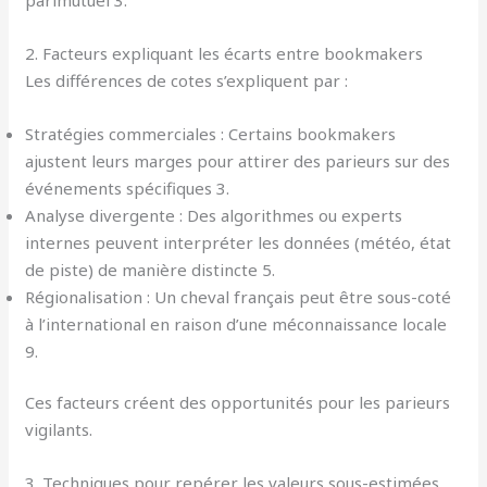
2. Facteurs expliquant les écarts entre bookmakers
Les différences de cotes s’expliquent par :
Stratégies commerciales : Certains bookmakers
ajustent leurs marges pour attirer des parieurs sur des
événements spécifiques 3.
Analyse divergente : Des algorithmes ou experts
internes peuvent interpréter les données (météo, état
de piste) de manière distincte 5.
Régionalisation : Un cheval français peut être sous-coté
à l’international en raison d’une méconnaissance locale
9.
Ces facteurs créent des opportunités pour les parieurs
vigilants.
3. Techniques pour repérer les valeurs sous-estimées