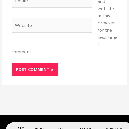
and
website
in this
Website
browser
for the
next time
I
comment.
ABOUT