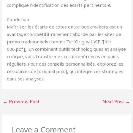
complique l’identification des écarts pertinents 9.
Conclusion
Maîtriser les écarts de cotes entre bookmakers est un
avantage compétitif rarement abordé par les sites de
prono traditionnels comme TurfOriginal-VIP [[file
006.pdf]]. En combinant outils technologiques et analyse
critique, vous transformez ces incohérences en gains
réguliers. Pour des conseils personnalisés, explorez les
ressources de [original pmu], qui intègre ces stratégies
dans ses analyses.
←
Previous Post
Next Post
→
Leave a Comment