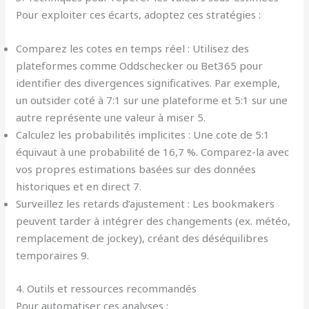
Pour exploiter ces écarts, adoptez ces stratégies :
Comparez les cotes en temps réel : Utilisez des
plateformes comme Oddschecker ou Bet365 pour
identifier des divergences significatives. Par exemple,
un outsider coté à 7:1 sur une plateforme et 5:1 sur une
autre représente une valeur à miser 5.
Calculez les probabilités implicites : Une cote de 5:1
équivaut à une probabilité de 16,7 %. Comparez-la avec
vos propres estimations basées sur des données
historiques et en direct 7.
Surveillez les retards d’ajustement : Les bookmakers
peuvent tarder à intégrer des changements (ex. météo,
remplacement de jockey), créant des déséquilibres
temporaires 9.
4. Outils et ressources recommandés
Pour automatiser ces analyses :