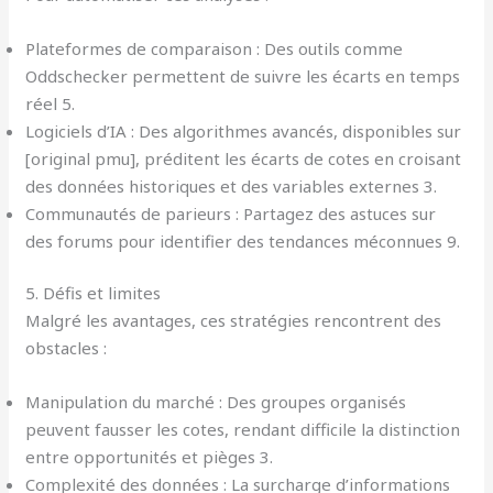
Plateformes de comparaison : Des outils comme
Oddschecker permettent de suivre les écarts en temps
réel 5.
Logiciels d’IA : Des algorithmes avancés, disponibles sur
[original pmu], préditent les écarts de cotes en croisant
des données historiques et des variables externes 3.
Communautés de parieurs : Partagez des astuces sur
des forums pour identifier des tendances méconnues 9.
5. Défis et limites
Malgré les avantages, ces stratégies rencontrent des
obstacles :
Manipulation du marché : Des groupes organisés
peuvent fausser les cotes, rendant difficile la distinction
entre opportunités et pièges 3.
Complexité des données : La surcharge d’informations